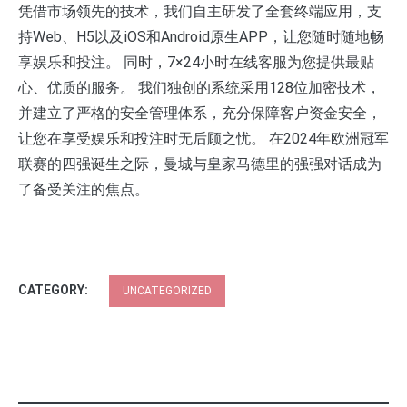
凭借市场领先的技术，我们自主研发了全套终端应用，支
持Web、H5以及iOS和Android原生APP，让您随时随地畅
享娱乐和投注。 同时，7×24小时在线客服为您提供最贴
心、优质的服务。 我们独创的系统采用128位加密技术，
并建立了严格的安全管理体系，充分保障客户资金安全，
让您在享受娱乐和投注时无后顾之忧。 在2024年欧洲冠军
联赛的四强诞生之际，曼城与皇家马德里的强强对话成为
了备受关注的焦点。
CATEGORY:
UNCATEGORIZED