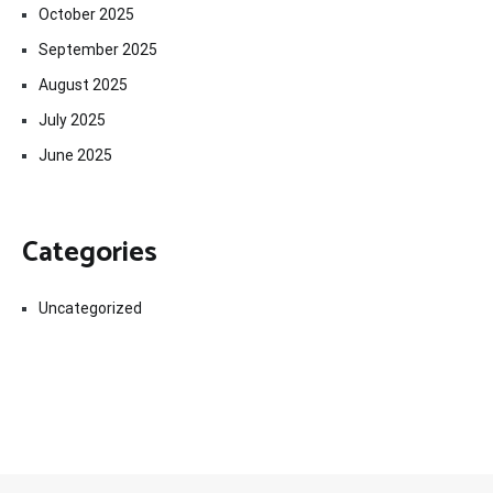
October 2025
September 2025
August 2025
July 2025
June 2025
Categories
Uncategorized