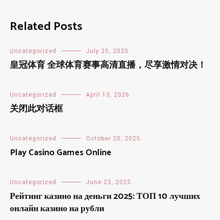
Related Posts
Uncategorized
July 25, 2025
皇冠体育 全球体育赛事高清直播，尽享激情对决！
Uncategorized
April 13, 2026
关闭此对话框
Uncategorized
October 20, 2025
Play Casino Games Online
Uncategorized
June 23, 2025
Рейтинг казино на деньги 2025: ТОП 10 лучших
онлайн казино на рубли